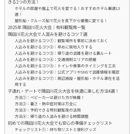
きる2つの方法！
ホテルの部屋や屋上で花火を愛でる！おすすめホテル厳選13
選！
屋形船・クルーズ船で花火を真下から優雅に愛でる！
2025年 隅田川花火大会｜有料観覧席一覧
隅田川花火大会で人混みを避けるコツ７選
人込みを避けるコツ①：観覧場所を事前に決めておく
人込みを避けるコツ②：早めに現地入りする
人込みを避けるコツ③：帰り道の混雑を避ける裏ルート
人込みを避けるコツ④：交通規制エリアの把握
人込みを避けるコツ⑤：トイレや食事のタイミングを工夫
人込みを避けるコツ⑥：公式アプリやSNSで混雑情報を確認
人込みを避けるコツ⑦：周辺施設・屋形船・ホテル滞在を活
用する
子連れ・デートで隅田川花火大会を快適に楽しむ方法4選！
方法①：ベビーカーは避けた方が無難！
方法②：暑さ・熱中症対策は万全に
方法③：予約できる特別観覧席の活用
方法④：帰り道の人混みを避ける時間調整
初めての隅田川花火大会でも安心の準備チェックリスト
チェックリスト①：持ち物リストと便利グッズ