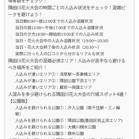
場者数をチェック！
隅田川花火大会の時間ごとの人込み状況をチェック！混雑ピ
ークを避けよう！
当日朝6:00～昼12:00までの人込み混雑状況
当日の昼12:00～午後17:00までの人込み混雑状況
当日の夕方16:00～開始前19:00までの人込み状況
当日・花火大会中の人込み混雑状況（19:00～20:30）
当日・花火大会終了後の人込み状況（20:30～）
実際に行った人の口コミから分かるリアルな状況
隅田川花火大会の混雑必須エリア！人込みが苦手なら避ける
べき場所をご紹介！
人込みが凄いエリア①：浅草駅～吾妻橋エリア
人込みが凄いエリア②：隅田公園下流エリア
人込みが凄いエリア③：蔵前～両国エリア
人混みを多少避けられる隅田川花火大会の穴場スポット4選！
【公園版】
人込みを避けられる公園①：汐入公園（南千住駅・三ノ輪
駅）
人込みを避けられる公園②：隅田公園(墨田区側上流エリア)
人込みを避けられる公園②：大横川親水公園
人込みを避けられる公園③：錦糸公園