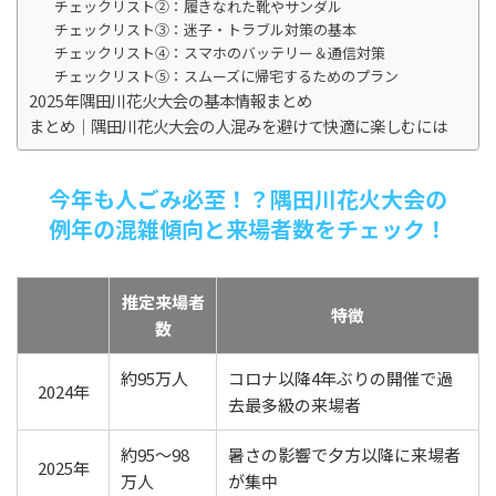
チェックリスト②：履きなれた靴やサンダル
チェックリスト③：迷子・トラブル対策の基本
チェックリスト④：スマホのバッテリー＆通信対策
チェックリスト⑤：スムーズに帰宅するためのプラン
2025年隅田川花火大会の基本情報まとめ
まとめ｜隅田川花火大会の人混みを避けて快適に楽しむには
今年も人ごみ必至！？隅田川花火大会の
例年の混雑傾向と来場者数をチェック！
推定来場者
特徴
数
約95万人
コロナ以降4年ぶりの開催で過
2024年
去最多級の来場者
約95〜98
暑さの影響で夕方以降に来場者
2025年
万人
が集中