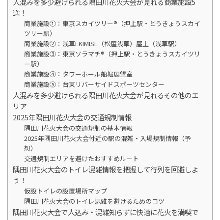
人混みを多少避けられる隅田川花火大会が見れる商業施設5
選！
商業施設①：東京スカイツリー®︎（押上駅・とうきょうスカイ
ツリー駅）
商業施設②：浅草EKIMISE（松屋浅草）屋上（浅草駅）
商業施設③：東京ソラマチ®︎（押上駅・とうきょうスカイツリ
ー駅）
商業施設④：タワーホール船堀展望室
商業施設⑤：台東リバーサイドスポーツセンター
人混みを多少避けられる隅田川花火大会が見れるその他のエ
リア
2025年隅田川花火大会の交通規制情報
隅田川花火大会の交通規制の基本情報
2025年隅田川花火大会付近の駅の混雑・入場規制情報（予
想）
交通規制エリアを避けたおすすめルート
隅田川花火大会のトイレ混雑情報を把握して行列を回避しよ
う！
仮設トイレの設置場所マップ
隅田川花火大会のトイレ混雑を避けるためのコツ
隅田川花火大会で人込み・混雑知らずに快適に花火を満喫で